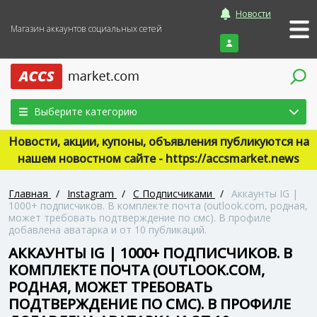
Новости
Магазин аккаунтов социальных сетей
Войти
Выберите категорию
Новости, акции, купоны, объявления публикуются на
нашем новостном сайте - https://accsmarket.news
Главная
/
Instagram
/
С Подписчиками
/
Аккаунты IG |
1000+ подписчиков. В комплекте почта (outlook.com, родная,
может требовать подтверждение по смс). В профиле
добавлена аватарка и от 10 публикаций.
АККАУНТЫ IG | 1000+ ПОДПИСЧИКОВ. В
КОМПЛЕКТЕ ПОЧТА (OUTLOOK.COM,
РОДНАЯ, МОЖЕТ ТРЕБОВАТЬ
ПОДТВЕРЖДЕНИЕ ПО СМС). В ПРОФИЛЕ