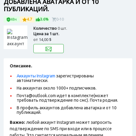
ДОБАВЛЕНА АВАТАРКА И ОТ 10
ПУБЛИКАЦИЙ.
48ч
4.7
3.6%
0-10
Количество
0 шт.
Цена за 1 шт.
от
14,00 $
Описание.
Аккаунты Instagram
зарегистрированы
автоматически.
На аккаунтах около 1000+ подписчиков.
Почта@outlook.com идет в комплекте(может
требовать подтверждение по смс). Почта родная.
В профиль аккаунтов добавлена аватарка и от 10
публикаций.
Важно:
любой аккаунт Instagram может запросить
подтверждение по SMS при входе или в процессе
работы. Это считается нормальным явлением.