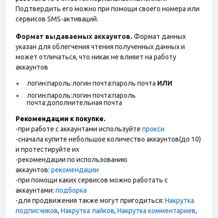
Подтвердить его можно при помощи своего номера или
сервисов SMS-активаций.
Формат выдаваемых аккаунтов.
Формат данных
указан для облегчения чтения полученных данных и
может отличаться, что никак не влияет на работу
аккаунтов
логин:пароль:логин почта:пароль почта
ИЛИ
логин:пароль:логин почта:пароль
почта:дополнительная почта
Рекомендации к покупке.
-при работе с аккаунтами используйте
прокси
-сначала купите небольшое количество аккаунтов(до 10)
и протестируйте их
-рекомендации по использованию
аккаунтов:
рекомендации
-при помощи каких сервисов можно работать с
аккаунтами:
подборка
-для продвижения также могут пригодиться:
Накрутка
подписчиков
,
Накрутка лайков
,
Накрутка комментариев
,