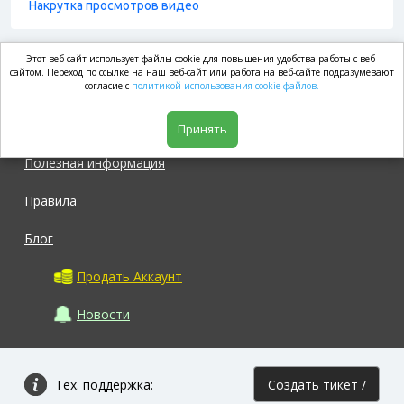
Накрутка просмотров видео
Этот веб-сайт использует файлы cookie для повышения удобства работы с веб-
market.com
сайтом. Переход по ссылке на наш веб-сайт или работа на веб-сайте подразумевают
согласие с
политикой использования cookie файлов.
Магазин
Принять
Полезная информация
Правила
Блог
Продать Аккаунт
Новости
Тех. поддержка:
Создать тикет /