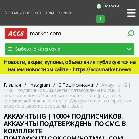
Новости
Магазин аккаунтов социальных сетей
Войти
Выберите категорию
Новости, акции, купоны, объявления публикуются на
нашем новостном сайте - https://accsmarket.news
Главная
/
Instagram
/
С Подписчиками
/
Аккаунты IG |
1000+ подписчиков. Аккаунты подтверждены по смс. В
комплекте почта@outlook.com/hotmail.com (родная). В
профиле добавлена аватарка. Двухфакторная авторизация
включена. Зарегистрированы с USA ip.
АККАУНТЫ IG | 1000+ ПОДПИСЧИКОВ.
АККАУНТЫ ПОДТВЕРЖДЕНЫ ПО СМС. В
КОМПЛЕКТЕ
ПОЧТА@OUTLOOK.COM/HOTMAIL.COM