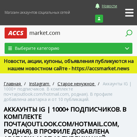
Новости
Магазин аккаунтов социальных сетей
Войти
Выберите категорию
Новости, акции, купоны, объявления публикуются на
нашем новостном сайте - https://accsmarket.news
Главная
/
Instagram
/
Старое ненужное
/
Аккаунты IG |
1000+ подписчиков. В комплекте
почта(outlook.com/hotmail.com, родная). В профиле
добавлена аватарка и от 10 публикаций.
АККАУНТЫ IG | 1000+ ПОДПИСЧИКОВ. В
КОМПЛЕКТЕ
ПОЧТА(OUTLOOK.COM/HOTMAIL.COM,
РОДНАЯ). В ПРОФИЛЕ ДОБАВЛЕНА