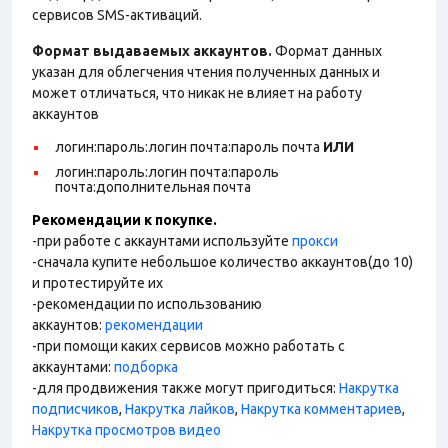
сервисов SMS-активаций.
Формат выдаваемых аккаунтов.
Формат данных
указан для облегчения чтения полученных данных и
может отличаться, что никак не влияет на работу
аккаунтов
логин:пароль:логин почта:пароль почта
ИЛИ
логин:пароль:логин почта:пароль
почта:дополнительная почта
Рекомендации к покупке.
-при работе с аккаунтами используйте
прокси
-сначала купите небольшое количество аккаунтов(до 10)
и протестируйте их
-рекомендации по использованию
аккаунтов:
рекомендации
-при помощи каких сервисов можно работать с
аккаунтами:
подборка
-для продвижения также могут пригодиться:
Накрутка
подписчиков
,
Накрутка лайков
,
Накрутка комментариев
,
Накрутка просмотров видео