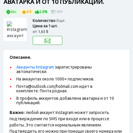
АВАТАРКА И ОТ 10 ПУБЛИКАЦИЙ.
48ч
4.9
2.6%
100+
Количество
0 шт.
Цена за 1 шт.
от
1,63 $
Описание.
Аккаунты Instagram
зарегистрированы
автоматически.
На аккаунтах около 1000+ подписчиков.
Почта@outlook.com/hotmail.com идет в
комплекте. Почта родная.
В профиль аккаунтов добавлена аватарка и от 10
публикаций.
Важно:
любой аккаунт Instagram может запросить
подтверждение по SMS при входе или в процессе
работы. Это считается нормальным явлением.
Подтвердить его можно при помощи своего номера или