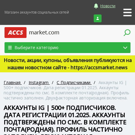
Новости
Магазин аккаунтов социальных сетей
Войти
Выберите категорию
Новости, акции, купоны, объявления публикуются на
нашем новостном сайте - https://accsmarket.news
Главная
/
Instagram
/
С Подписчиками
/
Аккаунты IG |
500+ подписчиков. Дата регистрации 01.2025. Аккаунты
подтверждены по смс. В комплекте почта(родная). Профиль
частично заполнен. Двухфакторная авторизация включена.
АККАУНТЫ IG | 500+ ПОДПИСЧИКОВ.
ДАТА РЕГИСТРАЦИИ 01.2025. АККАУНТЫ
ПОДТВЕРЖДЕНЫ ПО СМС. В КОМПЛЕКТЕ
ПОЧТА(РОДНАЯ). ПРОФИЛЬ ЧАСТИЧНО