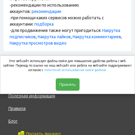
-рекомендации по использованию
аккаунтов:
рекомендации
-при помощи каких сервисов можно работать с
аккаунтами:
подборка
-для продвижения также могут пригодиться:
Накрутка
подписчиков
,
Накрутка лайков
,
Накрутка комментариев
,
Накрутка просмотров видео
Этот веб-сайт использует файлы cookie для повышения удобства работы с веб-
market.com
сайтом. Переход по ссылке на наш веб-сайт или работа на веб-сайте подразумевают
согласие с
политикой использования cookie файлов.
Магазин
Принять
Полезная информация
Правила
Блог
Продать Аккаунт