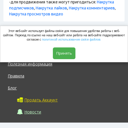
-для продвижения также могут пригодиться:
Накрутка
подписчиков
,
Накрутка лайков
,
Накрутка комментариев
,
Накрутка просмотров видео
Этот веб-сайт использует файлы cookie для повышения удобства работы с веб-
market.com
сайтом. Переход по ссылке на наш веб-сайт или работа на веб-сайте подразумевают
согласие с
политикой использования cookie файлов.
Магазин
Принять
Полезная информация
Правила
Блог
Продать Аккаунт
Новости