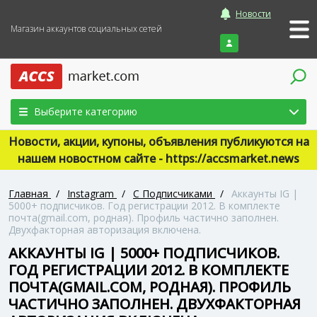
Новости
Магазин аккаунтов социальных сетей
Войти
Выберите категорию
Новости, акции, купоны, объявления публикуются на
нашем новостном сайте - https://accsmarket.news
Главная
/
Instagram
/
С Подписчиками
/
Аккаунты IG |
5000+ подписчиков. Год регистрации 2012. В комплекте
почта(gmail.com, родная). Профиль частично заполнен.
Двухфакторная авторизация включена.
АККАУНТЫ IG | 5000+ ПОДПИСЧИКОВ.
ГОД РЕГИСТРАЦИИ 2012. В КОМПЛЕКТЕ
ПОЧТА(GMAIL.COM, РОДНАЯ). ПРОФИЛЬ
ЧАСТИЧНО ЗАПОЛНЕН. ДВУХФАКТОРНАЯ