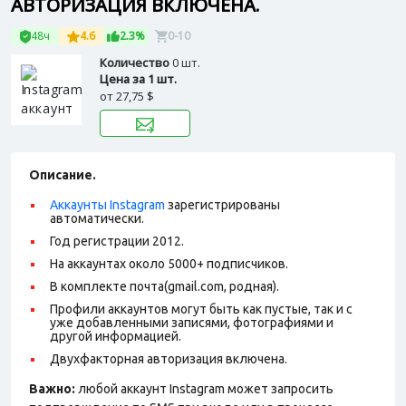
АВТОРИЗАЦИЯ ВКЛЮЧЕНА.
48ч
4.6
2.3%
0-10
Количество
0 шт.
Цена за 1 шт.
от
27,75 $
Описание.
Аккаунты Instagram
зарегистрированы
автоматически.
Год регистрации 2012.
На аккаунтах около 5000+ подписчиков.
В комплекте почта(gmail.com, родная).
Профили аккаунтов могут быть как пустые, так и с
уже добавленными записями, фотографиями и
другой информацией.
Двухфакторная авторизация включена.
Важно:
любой аккаунт Instagram может запросить