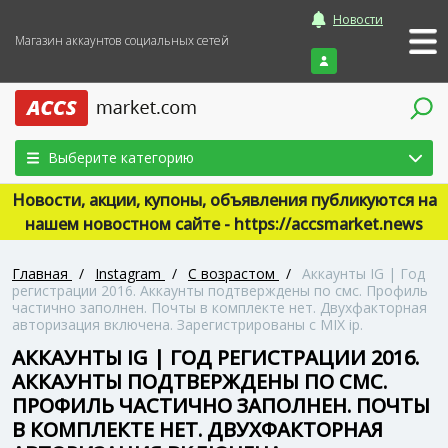
Новости
Магазин аккаунтов социальных сетей
Войти
Выберите категорию
Новости, акции, купоны, объявления публикуются на
нашем новостном сайте - https://accsmarket.news
Главная
/
Instagram
/
С возрастом
/
Аккаунты IG | Год
регистрации 2016. Аккаунты подтверждены по смс. Профиль
частично заполнен. Почты в комплекте нет. Двухфакторная
авторизация включена. Зарегистрированы с MIX ip.
АККАУНТЫ IG | ГОД РЕГИСТРАЦИИ 2016.
АККАУНТЫ ПОДТВЕРЖДЕНЫ ПО СМС.
ПРОФИЛЬ ЧАСТИЧНО ЗАПОЛНЕН. ПОЧТЫ
В КОМПЛЕКТЕ НЕТ. ДВУХФАКТОРНАЯ