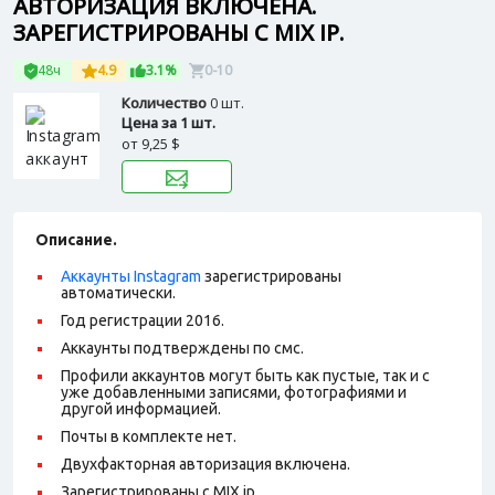
АВТОРИЗАЦИЯ ВКЛЮЧЕНА.
ЗАРЕГИСТРИРОВАНЫ С MIX IP.
48ч
4.9
3.1%
0-10
Количество
0 шт.
Цена за 1 шт.
от
9,25 $
Описание.
Аккаунты Instagram
зарегистрированы
автоматически.
Год регистрации 2016.
Аккаунты подтверждены по смс.
Профили аккаунтов могут быть как пустые, так и с
уже добавленными записями, фотографиями и
другой информацией.
Почты в комплекте нет.
Двухфакторная авторизация включена.
Зарегистрированы с MIX ip.