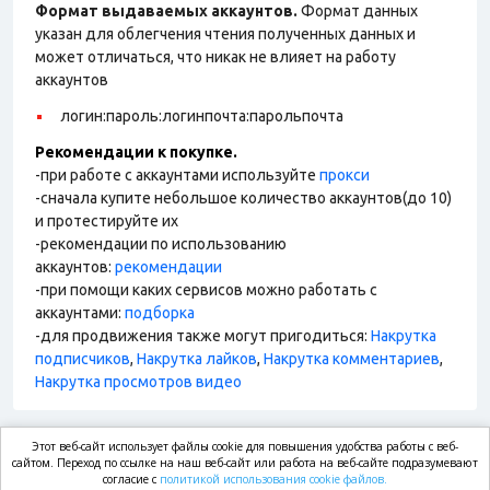
Формат выдаваемых аккаунтов.
Формат данных
указан для облегчения чтения полученных данных и
может отличаться, что никак не влияет на работу
аккаунтов
логин:пароль:логинпочта:парольпочта
Рекомендации к покупке.
-при работе с аккаунтами используйте
прокси
-сначала купите небольшое количество аккаунтов(до 10)
и протестируйте их
-рекомендации по использованию
аккаунтов:
рекомендации
-при помощи каких сервисов можно работать с
аккаунтами:
подборка
-для продвижения также могут пригодиться:
Накрутка
подписчиков
,
Накрутка лайков
,
Накрутка комментариев
,
Накрутка просмотров видео
Этот веб-сайт использует файлы cookie для повышения удобства работы с веб-
market.com
сайтом. Переход по ссылке на наш веб-сайт или работа на веб-сайте подразумевают
согласие с
политикой использования cookie файлов.