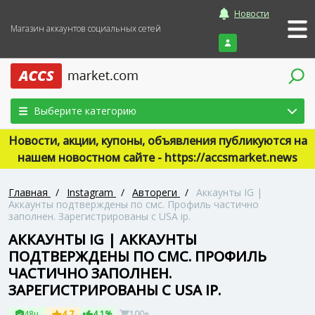
Новости
Магазин аккаунтов социальных сетей
Войти
Выберите категорию
Новости, акции, купоны, объявления публикуются на
нашем новостном сайте - https://accsmarket.news
Главная
/
Instagram
/
Автореги
/
Аккаунты IG |
Аккаунты подтверждены по смс. Профиль частично
заполнен. Зарегистрированы с USA ip.
АККАУНТЫ IG | АККАУНТЫ
ПОДТВЕРЖДЕНЫ ПО СМС. ПРОФИЛЬ
ЧАСТИЧНО ЗАПОЛНЕН.
ЗАРЕГИСТРИРОВАНЫ С USA IP.
48ч
4.7
4.1%
100+