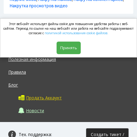
Накрутка просмотров видео
Этот веб-сайт использует файлы cookie для повышения удобства работы с веб-
market.com
сайтом. Переход по ссылке на наш веб-сайт или работа на веб-сайте подразумевают
согласие с
политикой использования cookie файлов.
Магазин
Принять
Полезная информация
Правила
Блог
Продать Аккаунт
Новости
Тех. поддержка:
Создать тикет /