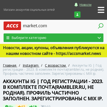
Новости
Магазин аккаунтов социальных сетей
Войти
Выберите категорию
Новости, акции, купоны, объявления публикуются на
нашем новостном сайте - https://accsmarket.news
Главная
/
Instagram
/
С возрастом
/
Аккаунты IG | Год
регистрации - 2023. В комплекте почта(rambler.ru, не родная).
Профиль частично заполнен. Зарегистрированы с MIX ip.
АККАУНТЫ IG | ГОД РЕГИСТРАЦИИ - 2023.
В КОМПЛЕКТЕ ПОЧТА(RAMBLER.RU, НЕ
РОДНАЯ). ПРОФИЛЬ ЧАСТИЧНО
ЗАПОЛНЕН. ЗАРЕГИСТРИРОВАНЫ С MIX IP.
48ч
4.5
1%
0-10