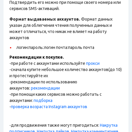
Подтвердить его можно при помощи своего номера или
сервисов SMS-активаций.
Формат выдаваемых аккаунтов.
Формат данных
указан для облегчения чтения полученных данных и
может отличаться, что никак не влияет на работу
аккаунтов
логин:пароль:логин почта:пароль почта
Рекомендации к покупке.
-при работе с аккаунтами используйте
прокси
-сначала купите небольшое количество аккаунтов(до 10)
и протестируйте их
-рекомендации по использованию
аккаунтов:
рекомендации
-при помощи каких сервисов можно работать с
аккаунтами:
подборка
-
проверка возраста Instagram аккаунтов
-для продвижения также могут пригодиться:
Накрутка
подписчиков
,
Накрутка лайков
,
Накрутка комментариев
,