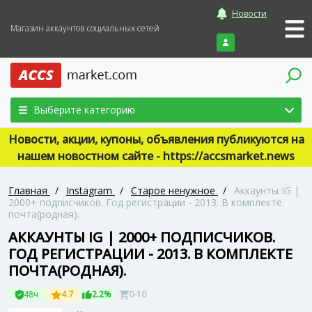
Новости
Магазин аккаунтов социальных сетей
Войти
Выберите категорию
Новости, акции, купоны, объявления публикуются на
нашем новостном сайте - https://accsmarket.news
Главная
/
Instagram
/
Старое ненужное
/
Аккаунты IG |
2000+ подписчиков. Год регистрации - 2013. В комплекте
почта(родная).
АККАУНТЫ IG | 2000+ ПОДПИСЧИКОВ.
ГОД РЕГИСТРАЦИИ - 2013. В КОМПЛЕКТЕ
ПОЧТА(РОДНАЯ).
48ч
4.7
2.2%
0-10