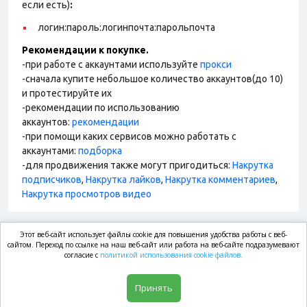
если есть)
:
логин:пароль:логинпочта:парольпочта
Рекомендации к покупке.
-при работе с аккаунтами используйте
прокси
-сначала купите небольшое количество аккаунтов(до 10)
и протестируйте их
-рекомендации по использованию
аккаунтов:
рекомендации
-при помощи каких сервисов можно работать с
аккаунтами:
подборка
-для продвижения также могут пригодиться:
Накрутка
подписчиков
,
Накрутка лайков
,
Накрутка комментариев
,
Накрутка просмотров видео
Этот веб-сайт использует файлы cookie для повышения удобства работы с веб-
market.com
сайтом. Переход по ссылке на наш веб-сайт или работа на веб-сайте подразумевают
согласие с
политикой использования cookie файлов.
Магазин
Принять