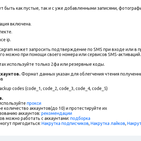
т быть как пустые, так и с уже добавленными записями, фотограф
ация включена.
лекте.
ce ip.
stagram может запросить подтверждение по SMS при входе или в 
го можно при помощи своего номера или сервисов SMS-активаций.
тах используйте только 2фа или резервные коды.
каунтов.
Формат данных указан для облегчения чтения полученны
ов
ckup codes (code_1, code_2, code_3, code_4, code_5)
е.
 используйте
прокси
е количество аккаунтов(до 10) и протестируйте их
зованию аккаунтов:
рекомендации
ов можно работать с аккаунтами:
подборка
могут пригодиться:
Накрутка подписчиков
,
Накрутка лайков
,
Накру