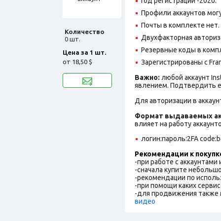
Год регистрации -2020.
Профили аккаунтов могу
Почты в комплекте нет.
Количество
Двухфакторная авториз
0 шт.
Резервные коды в комп
Цена за 1 шт.
от
18,50 $
Зарегистрированы с Fran
Важно:
любой аккаунт In
явлением. Подтвердить е
Для авторизации в аккаун
Формат выдаваемых ак
влияет на работу аккаунт
логин:пароль:2FA code:ba
Рекомендации к покупк
-при работе с аккаунтами
-сначала купите небольшо
-рекомендации по исполь
-при помощи каких сервис
-для продвижения также 
видео