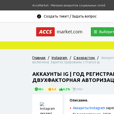
AccsMarket - Магазин аккаунтов социальных сетей
Создать тикет / Задать вопрос
Выберит
Главная
/
Instagram
/
С возрастом
/
Аккаунт
включена. Зарегистрированы с France ip.
АККАУНТЫ IG | ГОД РЕГИСТР
ДВУХФАКТОРНАЯ АВТОРИЗАЦИ
48ч
4.6
4.2%
100+
Описание.
Аккаунты Instagram
заре