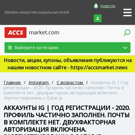
Новости
Магазин аккаунтов социальных сетей
Войти
Выберите категорию
Новости, акции, купоны, объявления публикуются на
нашем новостном сайте - https://accsmarket.news
Главная
/
Instagram
/
С возрастом
/
Аккаунты IG | Год
регистрации - 2020. Профиль частично заполнен. Почты в
комплекте нет. Двухфакторная авторизация включена.
Зарегистрированы с Qatar ip.
АККАУНТЫ IG | ГОД РЕГИСТРАЦИИ - 2020.
ПРОФИЛЬ ЧАСТИЧНО ЗАПОЛНЕН. ПОЧТЫ
В КОМПЛЕКТЕ НЕТ. ДВУХФАКТОРНАЯ
АВТОРИЗАЦИЯ ВКЛЮЧЕНА.