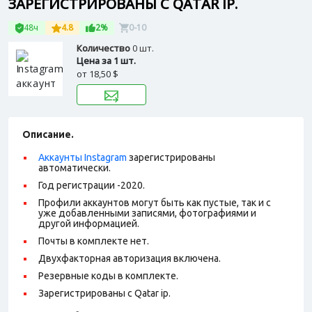
ЗАРЕГИСТРИРОВАНЫ С QATAR IP.
48ч
4.8
2%
0-10
Количество
0 шт.
Цена за 1 шт.
от
18,50 $
Описание.
Аккаунты Instagram
зарегистрированы
автоматически.
Год регистрации -2020.
Профили аккаунтов могут быть как пустые, так и с
уже добавленными записями, фотографиями и
другой информацией.
Почты в комплекте нет.
Двухфакторная авторизация включена.
Резервные коды в комплекте.
Зарегистрированы с Qatar ip.