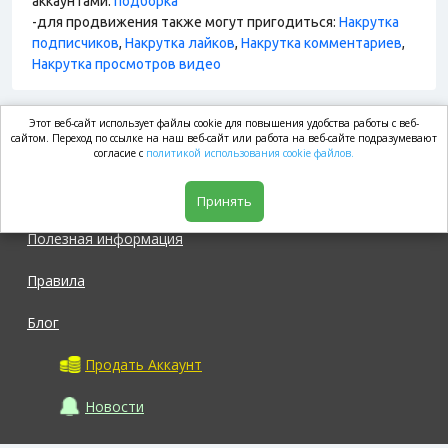
аккаунтами:
подборка
-для продвижения также могут пригодиться:
Накрутка
подписчиков
,
Накрутка лайков
,
Накрутка комментариев
,
Накрутка просмотров видео
Этот веб-сайт использует файлы cookie для повышения удобства работы с веб-
market.com
сайтом. Переход по ссылке на наш веб-сайт или работа на веб-сайте подразумевают
согласие с
политикой использования cookie файлов.
Магазин
Принять
Полезная информация
Правила
Блог
Продать Аккаунт
Новости