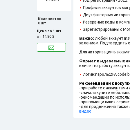
Год регистрации - 2022.
Профили аккаунтов могу
Двухфакторная авториз
Количество
Резервные коды в комп
0 шт.
Зарегистрированы с Moro
Цена за 1 шт.
от
14,80 $
Важно:
любой аккаунт In
явлением. Подтвердить е
Для авторизации в аккаун
Формат выдаваемых ак
влияет на работу аккаунт
логин:пароль:2FA code:ba
Рекомендации к покупк
-при работе с аккаунтами
-сначала купите небольшо
-рекомендации по исполь
-при помощи каких сервис
-для продвижения также 
видео