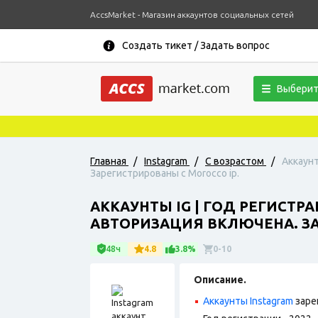
AccsMarket - Магазин аккаунтов социальных сетей
Создать тикет / Задать вопрос
Выберит
Главная
/
Instagram
/
С возрастом
/
Аккаунт
Зарегистрированы с Morocco ip.
АККАУНТЫ IG | ГОД РЕГИСТР
АВТОРИЗАЦИЯ ВКЛЮЧЕНА. ЗА
48ч
4.8
3.8%
0-10
Описание.
Аккаунты Instagram
заре