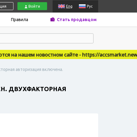
ация
Войти
Eng
Рус
Правила
Стать продавцом
на нашем новостном сайте - https://accsmarket.news
акторная авторизация включена.
НЕН. ДВУХФАКТОРНАЯ