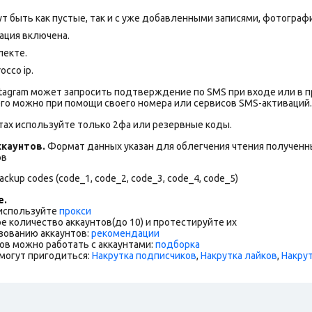
т быть как пустые, так и с уже добавленными записями, фотограф
ация включена.
лекте.
cco ip.
stagram может запросить подтверждение по SMS при входе или в 
го можно при помощи своего номера или сервисов SMS-активаций.
тах используйте только 2фа или резервные коды.
каунтов.
Формат данных указан для облегчения чтения полученны
ов
ckup codes (code_1, code_2, code_3, code_4, code_5)
е.
 используйте
прокси
е количество аккаунтов(до 10) и протестируйте их
зованию аккаунтов:
рекомендации
ов можно работать с аккаунтами:
подборка
могут пригодиться:
Накрутка подписчиков
,
Накрутка лайков
,
Накру