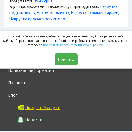
аккаунтами:
подборка
-для продвижения также могут пригодиться:
Накрутка
подписчиков
,
Накрутка лайков
,
Накрутка комментариев
,
Накрутка просмотров видео
Этот веб-сайт использует файлы cookie для повышения удобства работы с веб-
market.com
сайтом. Переход по ссылке на наш веб-сайт или работа на веб-сайте подразумевают
согласие с
политикой использования cookie файлов.
Магазин
Принять
Полезная информация
Правила
Блог
Продать Аккаунт
Новости