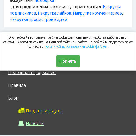
аккаунтами:
подборка
-для продвижения также могут пригодиться:
Накрутка
подписчиков
,
Накрутка лайков
,
Накрутка комментариев
,
Накрутка просмотров видео
Этот веб-сайт использует файлы cookie для повышения удобства работы с веб-
market.com
сайтом. Переход по ссылке на наш веб-сайт или работа на веб-сайте подразумевают
согласие с
политикой использования cookie файлов.
Магазин
Принять
Полезная информация
Правила
Блог
Продать Аккаунт
Новости