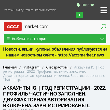
Новости
Магазин аккаунтов социальных сетей
Войти
Выберите категорию
Новости, акции, купоны, объявления публикуются на
нашем новостном сайте - https://accsmarket.news
Главная
/
Instagram
/
С возрастом
/
Аккаунты IG | Год
регистрации - 2022. Профиль частично заполнен.
Двухфакторная авторизация включена. Зарегистрированы с
Thailand ip.
АККАУНТЫ IG | ГОД РЕГИСТРАЦИИ - 2022.
ПРОФИЛЬ ЧАСТИЧНО ЗАПОЛНЕН.
ДВУХФАКТОРНАЯ АВТОРИЗАЦИЯ
ВКЛЮЧЕНА. ЗАРЕГИСТРИРОВАНЫ С