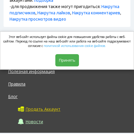
аккаунтами:
подборка
-для продвижения также могут пригодиться:
Накрутка
подписчиков
,
Накрутка лайков
,
Накрутка комментариев
,
Накрутка просмотров видео
Этот веб-сайт использует файлы cookie для повышения удобства работы с веб-
market.com
сайтом. Переход по ссылке на наш веб-сайт или работа на веб-сайте подразумевают
согласие с
политикой использования cookie файлов.
Магазин
Принять
Полезная информация
Правила
Блог
Продать Аккаунт
Новости