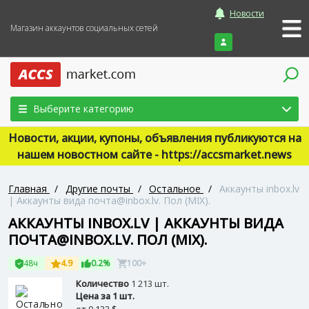
Новости
Магазин аккаунтов социальных сетей
Войти
Выберите категорию
Новости, акции, купоны, объявления публикуются на
нашем новостном сайте - https://accsmarket.news
Главная
/
Другие почты
/
Остальное
/
Аккаунты inbox.lv
| Аккаунты вида почта@inbox.lv. Пол (MIX).
АККАУНТЫ INBOX.LV | АККАУНТЫ ВИДА
ПОЧТА@INBOX.LV. ПОЛ (MIX).
48ч
4.9
0.2%
100+
Количество
1 213 шт.
Цена за 1 шт.