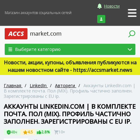
Новости
Магазин аккаунтов социальных сетей
Войти
Выберите категорию
Новости, акции, купоны, объявления публикуются на
нашем новостном сайте - https://accsmarket.news
Главная
/
LinkedIn
/
Автореги
/
Аккаунты LinkedIn.com |
В комплекте почта. Пол (MIX). Профиль частично заполнен.
Зарегистрированы с EU ip.
АККАУНТЫ LINKEDIN.COM | В КОМПЛЕКТЕ
ПОЧТА. ПОЛ (MIX). ПРОФИЛЬ ЧАСТИЧНО
ЗАПОЛНЕН. ЗАРЕГИСТРИРОВАНЫ С EU IP.
48ч
4.5
2.8%
10+