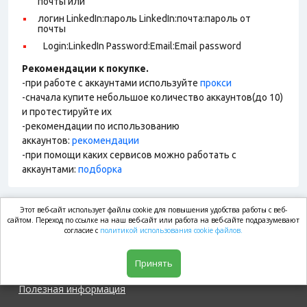
почты или
логин LinkedIn:пароль LinkedIn:почта:пароль от
почты
Login:LinkedIn Password:Email:Email password
Рекомендации к покупке.
-при работе с аккаунтами используйте
прокси
-сначала купите небольшое количество аккаунтов(до 10)
и протестируйте их
-рекомендации по использованию
аккаунтов:
рекомендации
-при помощи каких сервисов можно работать с
аккаунтами:
подборка
Этот веб-сайт использует файлы cookie для повышения удобства работы с веб-
market.com
сайтом. Переход по ссылке на наш веб-сайт или работа на веб-сайте подразумевают
согласие с
политикой использования cookie файлов.
Магазин
Принять
Полезная информация