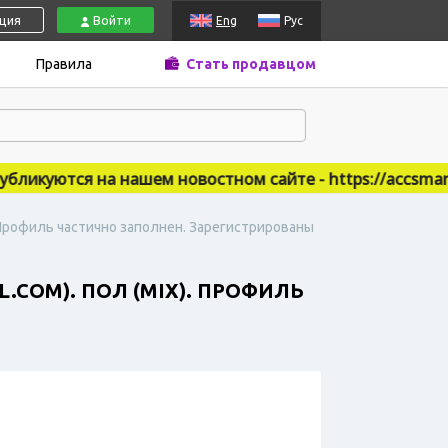
ация
Войти
Eng
Рус
Правила
Стать продавцом
куются на нашем новостном сайте - https://accsmarket
). Профиль частично заполнен. Зарегистрированы
.COM). ПОЛ (MIX). ПРОФИЛЬ