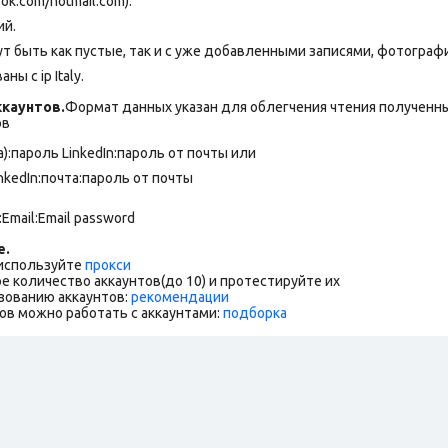
ok.com/hotmail.com).
ий.
т быть как пустые, так и с уже добавленными записями, фотограф
ы с ip Italy.
каунтов.
Формат данных указан для облегчения чтения полученны
ов
а):пароль LinkedIn:пароль от почты или
inkedIn:почта:пароль от почты
:Email:Email password
е.
 используйте
прокси
е количество аккаунтов(до 10) и протестируйте их
зованию аккаунтов:
рекомендации
ов можно работать с аккаунтами:
подборка