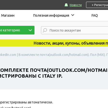
+ Регистр
Новости
Магазин
Полезная информация
FAQ
е категорию
Новости, акции, купоны, объявления публи
nkedIn.com | В комплекте почта(outlook.com/hotmail.com). Пол (MIX
 КОМПЛЕКТЕ ПОЧТА(OUTLOOK.COM/HOTMAIL
ТРИРОВАНЫ С ITALY IP.
арегистрированы автоматически.