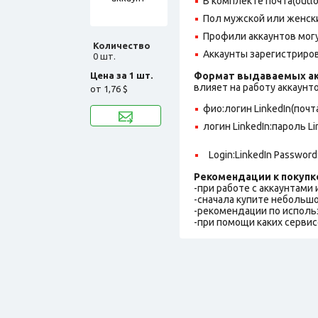
В комплекте почта(outlo
Пол мужской или женск
Профили аккаунтов могу
Количество
Аккаунты зарегистрирован
0 шт.
Цена за 1 шт.
Формат выдаваемых ак
влияет на работу аккаунт
от
1,76 $
фио:логин LinkedIn(почт
логин LinkedIn:пароль L
Login:LinkedIn Password
Рекомендации к покупк
-при работе с аккаунтами
-сначала купите небольшо
-рекомендации по исполь
-при помощи каких сервис