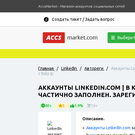
AccsMarket - Магазин аккаунтов социальных сетей
Создать тикет / Задать вопрос
Выберит
Главная
/
LinkedIn
/
Автореги
/
Аккаунты Li
с Italy ip.
АККАУНТЫ LINKEDIN.COM | В
ЧАСТИЧНО ЗАПОЛНЕН. ЗАРЕГИС
48ч
5
1.9%
10+
Описание.
Аккаунты LinkedIn.com
з