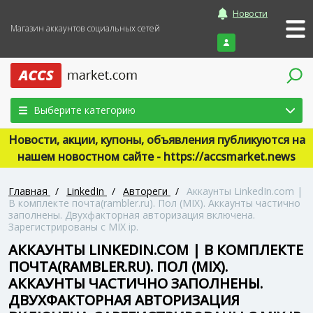
Новости
Магазин аккаунтов социальных сетей
Войти
Выберите категорию
Новости, акции, купоны, объявления публикуются на
нашем новостном сайте - https://accsmarket.news
Главная
/
LinkedIn
/
Автореги
/
Аккаунты LinkedIn.com |
В комплекте почта(rambler.ru). Пол (MIX). Аккаунты частично
заполнены. Двухфакторная авторизация включена.
Зарегистрированы с MIX ip.
АККАУНТЫ LINKEDIN.COM | В КОМПЛЕКТЕ
ПОЧТА(RAMBLER.RU). ПОЛ (MIX).
АККАУНТЫ ЧАСТИЧНО ЗАПОЛНЕНЫ.
ДВУХФАКТОРНАЯ АВТОРИЗАЦИЯ