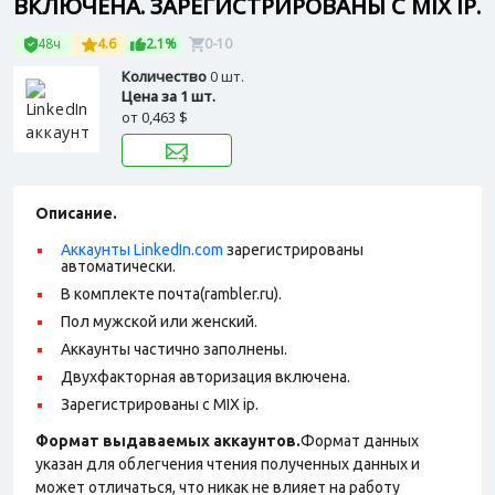
ВКЛЮЧЕНА. ЗАРЕГИСТРИРОВАНЫ С MIX IP.
48ч
4.6
2.1%
0-10
Количество
0 шт.
Цена за 1 шт.
от
0,463 $
Описание.
Аккаунты LinkedIn.com
зарегистрированы
автоматически.
В комплекте почта(rambler.ru).
Пол мужской или женский.
Аккаунты частично заполнены.
Двухфакторная авторизация включена.
Зарегистрированы с MIX ip.
Формат выдаваемых аккаунтов.
Формат данных
указан для облегчения чтения полученных данных и
может отличаться, что никак не влияет на работу