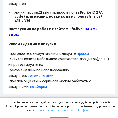
аккаунтов
логин:пароль:2fa:почта:пароль почта:Profile ID
2FA
code (для расшифровки кода используйте сайт
2fa.Live)
Инструкция по работе с сайтом 2fa.live:
Нажми
здесь
Рекомендации к покупке.
-при работе с аккаунтами используйте
прокси
-сначала купите небольшое количество аккаунтов(до 10)
и протестируйте их
-рекомендации по использованию
аккаунтов:
рекомендации
-при помощи каких сервисов можно работать с
аккаунтами:
подборка
Этот веб-сайт использует файлы cookie для повышения удобства работы с веб-
market.com
сайтом. Переход по ссылке на наш веб-сайт или работа на веб-сайте подразумевают
согласие с
политикой использования cookie файлов.