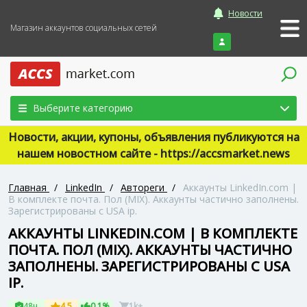
Новости
Магазин аккаунтов социальных сетей
Войти
Выберите категорию
Новости, акции, купоны, объявления публикуются на
нашем новостном сайте - https://accsmarket.news
Главная
/
LinkedIn
/
Автореги
/
Аккаунты LinkedIn.com |
В комплекте почта. Пол (MIX). Аккаунты частично заполнены.
Зарегистрированы с USA ip.
АККАУНТЫ LINKEDIN.COM | В КОМПЛЕКТЕ
ПОЧТА. ПОЛ (MIX). АККАУНТЫ ЧАСТИЧНО
ЗАПОЛНЕНЫ. ЗАРЕГИСТРИРОВАНЫ С USA
IP.
48ч
4.5
0.1%
1k+