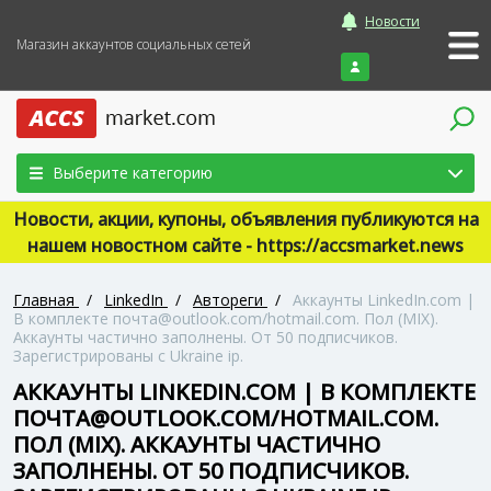
Новости
Магазин аккаунтов социальных сетей
Войти
Выберите категорию
Новости, акции, купоны, объявления публикуются на
нашем новостном сайте - https://accsmarket.news
Главная
/
LinkedIn
/
Автореги
/
Аккаунты LinkedIn.com |
В комплекте почта@outlook.com/hotmail.com. Пол (MIX).
Аккаунты частично заполнены. От 50 подписчиков.
Зарегистрированы с Ukraine ip.
АККАУНТЫ LINKEDIN.COM | В КОМПЛЕКТЕ
ПОЧТА@OUTLOOK.COM/HOTMAIL.COM.
ПОЛ (MIX). АККАУНТЫ ЧАСТИЧНО
ЗАПОЛНЕНЫ. ОТ 50 ПОДПИСЧИКОВ.