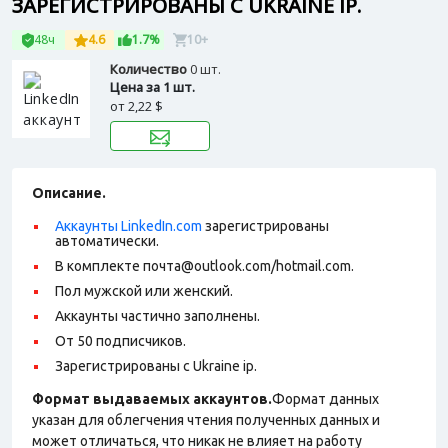
ЗАРЕГИСТРИРОВАНЫ С UKRAINE IP.
48ч
4.6
1.7%
10+
Количество
0 шт.
Цена за 1 шт.
от
2,22 $
Описание.
Аккаунты LinkedIn.com
зарегистрированы
автоматически.
В комплекте почта@outlook.com/hotmail.com.
Пол мужской или женский.
Аккаунты частично заполнены.
От 50 подписчиков.
Зарегистрированы с Ukraine ip.
Формат выдаваемых аккаунтов.
Формат данных
указан для облегчения чтения полученных данных и
может отличаться, что никак не влияет на работу