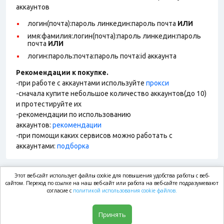
аккаунтов
логин(почта):пароль линкедин:пароль почта
ИЛИ
имя:фамилия:логин(почта):пароль линкедин:пароль
почта
ИЛИ
логин:пароль:почта:пароль почта:id аккаунта
Рекомендации к покупке.
-при работе с аккаунтами используйте
прокси
-сначала купите небольшое количество аккаунтов(до 10)
и протестируйте их
-рекомендации по использованию
аккаунтов:
рекомендации
-при помощи каких сервисов можно работать с
аккаунтами:
подборка
Этот веб-сайт использует файлы cookie для повышения удобства работы с веб-
market.com
сайтом. Переход по ссылке на наш веб-сайт или работа на веб-сайте подразумевают
согласие с
политикой использования cookie файлов.
Магазин
Принять