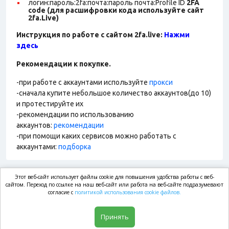
логин:пароль:2fa:почта:пароль почта:Profile ID
2FA
code (для расшифровки кода используйте сайт
2fa.Live)
Инструкция по работе с сайтом 2fa.live:
Нажми
здесь
Рекомендации к покупке.
-при работе с аккаунтами используйте
прокси
-сначала купите небольшое количество аккаунтов(до 10)
и протестируйте их
-рекомендации по использованию
аккаунтов:
рекомендации
-при помощи каких сервисов можно работать с
аккаунтами:
подборка
Этот веб-сайт использует файлы cookie для повышения удобства работы с веб-
market.com
сайтом. Переход по ссылке на наш веб-сайт или работа на веб-сайте подразумевают
согласие с
политикой использования cookie файлов.
Магазин
Принять