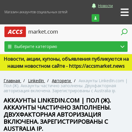
Новости
Магазин аккаунтов социальных сетей
Войти
Выберите категорию
Новости, акции, купоны, объявления публикуются на
нашем новостном сайте - https://accsmarket.news
Главная
/
LinkedIn
/
Автореги
/
Аккаунты LinkedIn.com |
Пол (Ж). Аккаунты частично заполнены. Двухфакторная
авторизация включена. Зарегистрированы с Australia ip.
АККАУНТЫ LINKEDIN.COM | ПОЛ (Ж).
АККАУНТЫ ЧАСТИЧНО ЗАПОЛНЕНЫ.
ДВУХФАКТОРНАЯ АВТОРИЗАЦИЯ
ВКЛЮЧЕНА. ЗАРЕГИСТРИРОВАНЫ С
AUSTRALIA IP.