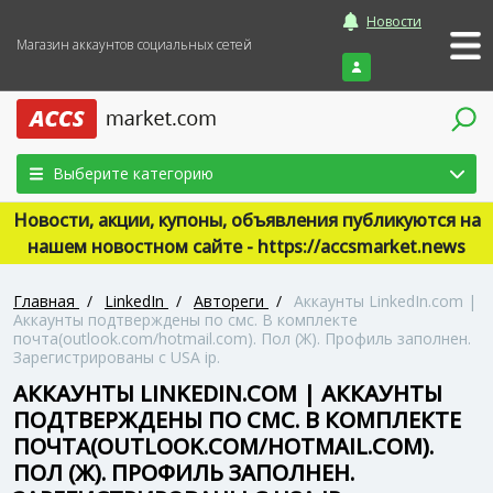
Новости
Магазин аккаунтов социальных сетей
Войти
Выберите категорию
Новости, акции, купоны, объявления публикуются на
нашем новостном сайте - https://accsmarket.news
Главная
/
LinkedIn
/
Автореги
/
Аккаунты LinkedIn.com |
Аккаунты подтверждены по смс. В комплекте
почта(outlook.com/hotmail.com). Пол (Ж). Профиль заполнен.
Зарегистрированы с USA ip.
АККАУНТЫ LINKEDIN.COM | АККАУНТЫ
ПОДТВЕРЖДЕНЫ ПО СМС. В КОМПЛЕКТЕ
ПОЧТА(OUTLOOK.COM/HOTMAIL.COM).
ПОЛ (Ж). ПРОФИЛЬ ЗАПОЛНЕН.