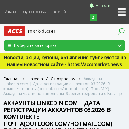
Новости
Магазин аккаунтов социальных сетей
Войти
Выберите категорию
Новости, акции, купоны, объявления публикуются на
нашем новостном сайте - https://accsmarket.news
Главная
/
LinkedIn
/
С возрастом
/
Аккаунты
LinkedIn.com | Дата регистрации аккаунтов 03.2026. В
комплекте почта(outlook.com/hotmail.com). Пол (MIX).
Аккаунты частично заполнены. Зарегистрированы с Brazil ip.
АККАУНТЫ LINKEDIN.COM | ДАТА
РЕГИСТРАЦИИ АККАУНТОВ 03.2026. В
КОМПЛЕКТЕ
ПОЧТА(OUTLOOK.COM/HOTMAIL.COM).