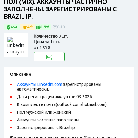
ПОЛ (MIX). АККАУНТЫ ЧАСТИЧНО
ЗАПОЛНЕНЫ. ЗАРЕГИСТРИРОВАНЫ С
BRAZIL IP.
48ч
4.9
1.9%
0-10
Количество
0 шт.
Цена за 1 шт.
от
1,85 $
Описание.
Аккаунты LinkedIn.com
зарегистрированы
автоматически.
Дата регистрации аккаунтов 03.2026.
В комплекте почта(outlook.com/hotmail.com).
Пол мужской или женский.
Аккаунты частично заполнены.
Зарегистрированы с Brazil ip.
Формат выдаваемых аккаунтов.
Формат данных