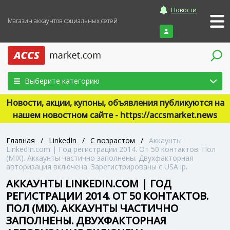
Новости
Магазин аккаунтов социальных сетей
Войти
Выберите категорию
Новости, акции, купоны, объявления публикуются на
нашем новостном сайте - https://accsmarket.news
Главная
/
LinkedIn
/
С возрастом
/
Аккаунты
LinkedIn.com | Год регистрации 2014. От 50 контактов. Пол
(MIX). Аккаунты частично заполнены. Двухфакторная
авторизация включена. Зарегистрированы с USA ip.
АККАУНТЫ LINKEDIN.COM | ГОД
РЕГИСТРАЦИИ 2014. ОТ 50 КОНТАКТОВ.
ПОЛ (MIX). АККАУНТЫ ЧАСТИЧНО
ЗАПОЛНЕНЫ. ДВУХФАКТОРНАЯ