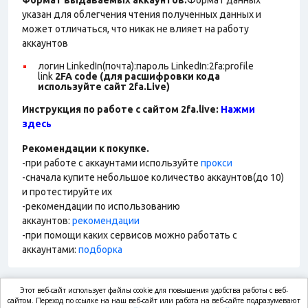
Формат выдаваемых аккаунтов.
Формат данных
указан для облегчения чтения полученных данных и
может отличаться, что никак не влияет на работу
аккаунтов
логин LinkedIn(почта):пароль LinkedIn:2fa:profile
link
2FA code (для расшифровки кода
используйте сайт 2fa.Live)
Инструкция по работе с сайтом 2fa.live:
Нажми
здесь
Рекомендации к покупке.
-при работе с аккаунтами используйте
прокси
-сначала купите небольшое количество аккаунтов(до 10)
и протестируйте их
-рекомендации по использованию
аккаунтов:
рекомендации
-при помощи каких сервисов можно работать с
аккаунтами:
подборка
Этот веб-сайт использует файлы cookie для повышения удобства работы с веб-
market.com
сайтом. Переход по ссылке на наш веб-сайт или работа на веб-сайте подразумевают