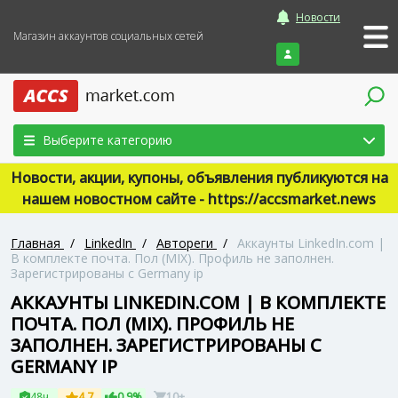
Новости
Магазин аккаунтов социальных сетей
Войти
Выберите категорию
Новости, акции, купоны, объявления публикуются на
нашем новостном сайте - https://accsmarket.news
Главная
/
LinkedIn
/
Автореги
/
Аккаунты LinkedIn.com |
В комплекте почта. Пол (MIX). Профиль не заполнен.
Зарегистрированы с Germany ip
АККАУНТЫ LINKEDIN.COM | В КОМПЛЕКТЕ
ПОЧТА. ПОЛ (MIX). ПРОФИЛЬ НЕ
ЗАПОЛНЕН. ЗАРЕГИСТРИРОВАНЫ С
GERMANY IP
48ч
4.7
0.9%
10+