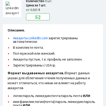
Количество
0 шт.
Цена за 1 шт.
от
0,925 $
Описание.
Аккаунты LinkedIn.com
зарегистрированы
автоматически.
В комплекте почта.
Пол мужской или женский.
Аккаунты пустые, т.е. профиль не заполнен.
Зарегистрированы с USA ip.
Формат выдаваемых аккаунтов.
Формат данных
указан для облегчения чтения полученных данных и
может отличаться, что никак не влияет на работу
аккаунтов
логин:пароль линкедин:почта:пароль почта
ИЛИ
имя:фамилия:логин(почта):пароль линкедин:пароль
почта
ИЛИ