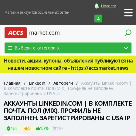
Новости
Магазин аккаунтов социальных сетей
Войти
Выберите категорию
Новости, акции, купоны, объявления публикуются на
нашем новостном сайте - https://accsmarket.news
Главная
/
LinkedIn
/
Автореги
/
Аккаунты LinkedIn.com |
В комплекте почта. Пол (MIX). Профиль не заполнен.
Зарегистрированы с USA ip
АККАУНТЫ LINKEDIN.COM | В КОМПЛЕКТЕ
ПОЧТА. ПОЛ (MIX). ПРОФИЛЬ НЕ
ЗАПОЛНЕН. ЗАРЕГИСТРИРОВАНЫ С USA IP
48ч
5
1.7%
10+