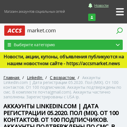
Новости
Магазин аккаунтов социальных сетей
Войти
Выберите категорию
Новости, акции, купоны, объявления публикуются на
нашем новостном сайте - https://accsmarket.news
Главная
/
LinkedIn
/
С возрастом
/
Аккаунты
LinkedIn.com | Дата регистрации 05.2020. Пол (MIX). От 100
контактов. От 100 подписчиков. Аккаунты подтверждены по
смс. В комплекте почта(gmail.com). Аккаунты частично
заполнены. Зарегистрированы с USA ip.
АККАУНТЫ LINKEDIN.COM | ДАТА
РЕГИСТРАЦИИ 05.2020. ПОЛ (MIX). ОТ 100
КОНТАКТОВ. ОТ 100 ПОДПИСЧИКОВ.
АККАУНТЫ ПОДТВЕРЖДЕНЫ ПО СМС. В