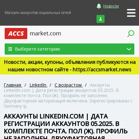
Новости
Магазин аккаунтов социальных сетей
Войти
Выберите категорию
Новости, акции, купоны, объявления публикуются на
нашем новостном сайте - https://accsmarket.news
Главная
/
LinkedIn
/
С возрастом
/
Аккаунты
LinkedIn.com | Дата регистрации аккаунтов 05.2025. В
комплекте почта. Пол (Ж). Профиль не заполнен.
Двухфакторная авторизация включена. Зарегистрированы с
Germany ip.
АККАУНТЫ LINKEDIN.COM | ДАТА
РЕГИСТРАЦИИ АККАУНТОВ 05.2025. В
КОМПЛЕКТЕ ПОЧТА. ПОЛ (Ж). ПРОФИЛЬ
НЕ ЗАПОЛНЕН. ДВУХФАКТОРНАЯ