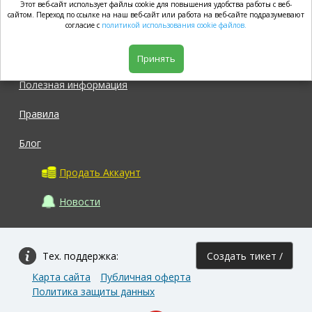
Этот веб-сайт использует файлы cookie для повышения удобства работы с веб-
market.com
сайтом. Переход по ссылке на наш веб-сайт или работа на веб-сайте подразумевают
согласие с
политикой использования cookie файлов.
Магазин
Принять
Полезная информация
Правила
Блог
Продать Аккаунт
Новости
Тех. поддержка:
Создать тикет /
Карта сайта
Публичная оферта
Задать вопрос
Политика защиты данных