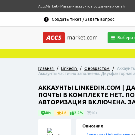
AccsMarket - Магазин аккаунтов социальных сетей
Создать тикет / Задать вопрос
Выберит
Главная
/
LinkedIn
/
С возрастом
/
Аккаунты
Аккаунты частично заполнены. Двухфакторная а
АККАУНТЫ LINKEDIN.COM | Д
ПОЧТЫ В КОМПЛЕКТЕ НЕТ. П
АВТОРИЗАЦИЯ ВКЛЮЧЕНА. ЗАР
48ч
4.6
3.2%
10+
Описание.
Аккаунты LinkedIn.com
з