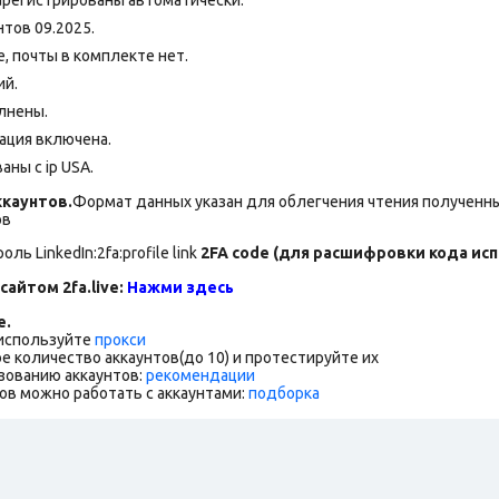
нтов 09.2025.
, почты в комплекте нет.
ий.
лнены.
ация включена.
ны с ip USA.
каунтов.
Формат данных указан для облегчения чтения полученны
ов
оль LinkedIn:2fa:profile link
2FA code (для расшифровки кода испо
сайтом 2fa.live:
Нажми здесь
е.
 используйте
прокси
е количество аккаунтов(до 10) и протестируйте их
зованию аккаунтов:
рекомендации
ов можно работать с аккаунтами:
подборка