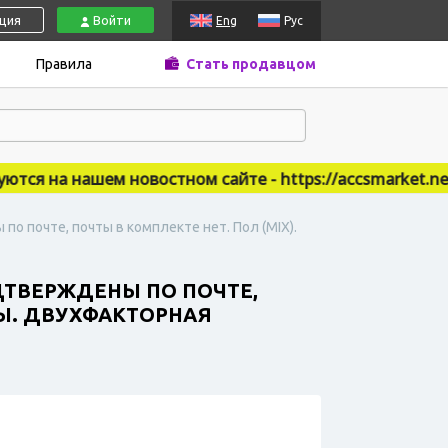
ация
Войти
Eng
Рус
Правила
Стать продавцом
я на нашем новостном сайте - https://accsmarket.news
по почте, почты в комплекте нет. Пол (MIX).
ОДТВЕРЖДЕНЫ ПО ПОЧТЕ,
НЫ. ДВУХФАКТОРНАЯ