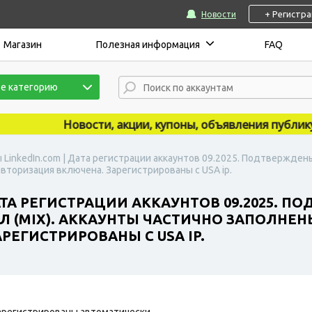
+ Регистр
Новости
Магазин
Полезная информация
FAQ
е категорию
Новости, акции, купоны, объявления публикуютс
 LinkedIn.com | Дата регистрации аккаунтов 09.2025. Подтверждены 
вторизация включена. Зарегистрированы с USA ip.
АТА РЕГИСТРАЦИИ АККАУНТОВ 09.2025. П
ОЛ (MIX). АККАУНТЫ ЧАСТИЧНО ЗАПОЛНЕ
ЕГИСТРИРОВАНЫ С USA IP.
арегистрированы автоматически.