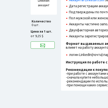
Дата регистрации аккау
Подтверждены по почте
Пол мужской или женск
Количество
Аккаунты частично запо
0 шт.
Двухфакторная авториз
Цена за 1 шт.
от
9,25 $
Аккаунты зарегистрирова
Формат выдаваемых ак
влияет на работу аккаунт
логин LinkedIn(почта):пар
Инструкция по работе с 
Рекомендации к покупк
-при работе с аккаунтами
-сначала купите небольшо
-рекомендации по исполь
-при помощи каких сервис