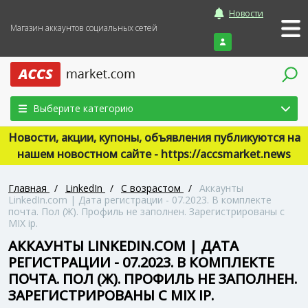
Новости
Магазин аккаунтов социальных сетей
Войти
Выберите категорию
Новости, акции, купоны, объявления публикуются на
нашем новостном сайте - https://accsmarket.news
Главная
/
LinkedIn
/
С возрастом
/
Аккаунты
LinkedIn.com | Дата регистрации - 07.2023. В комплекте
почта. Пол (Ж). Профиль не заполнен. Зарегистрированы с
MIX ip.
АККАУНТЫ LINKEDIN.COM | ДАТА
РЕГИСТРАЦИИ - 07.2023. В КОМПЛЕКТЕ
ПОЧТА. ПОЛ (Ж). ПРОФИЛЬ НЕ ЗАПОЛНЕН.
ЗАРЕГИСТРИРОВАНЫ С MIX IP.