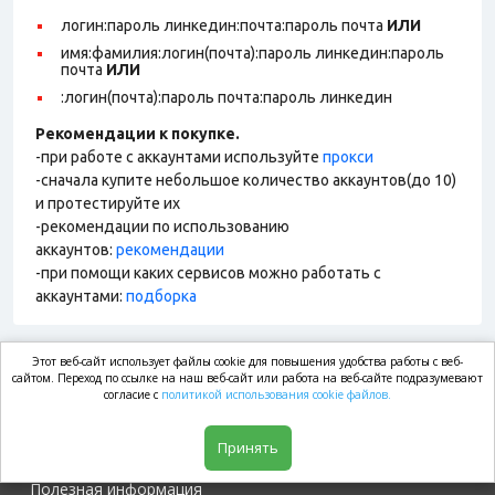
логин:пароль линкедин:почта:пароль почта
ИЛИ
имя:фамилия:логин(почта):пароль линкедин:пароль
почта
ИЛИ
:логин(почта):пароль почта:пароль линкедин
Рекомендации к покупке.
-при работе с аккаунтами используйте
прокси
-сначала купите небольшое количество аккаунтов(до 10)
и протестируйте их
-рекомендации по использованию
аккаунтов:
рекомендации
-при помощи каких сервисов можно работать с
аккаунтами:
подборка
Этот веб-сайт использует файлы cookie для повышения удобства работы с веб-
market.com
сайтом. Переход по ссылке на наш веб-сайт или работа на веб-сайте подразумевают
согласие с
политикой использования cookie файлов.
Магазин
Принять
Полезная информация