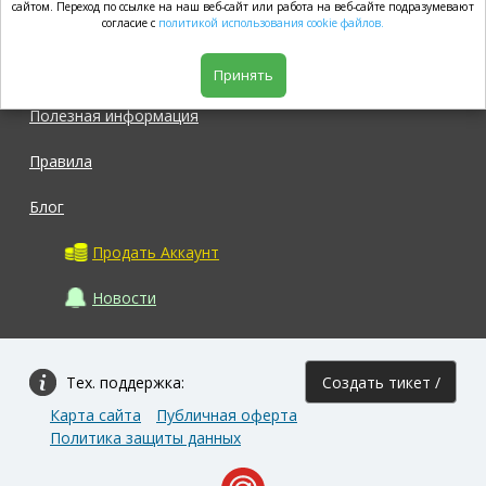
market.com
сайтом. Переход по ссылке на наш веб-сайт или работа на веб-сайте подразумевают
согласие с
политикой использования cookie файлов.
Магазин
Принять
Полезная информация
Правила
Блог
Продать Аккаунт
Новости
Тех. поддержка:
Создать тикет /
Карта сайта
Публичная оферта
Задать вопрос
Политика защиты данных