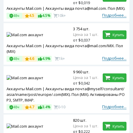
от $0,019
Аккаунты Mail.com | Аккаунты вида почта@mail.com. Пол (MIX).
Подробнее...
48ч
4.5
4.5%
10k+
3 754 шт.
Цена за 1 шт.
Купить
от $0,037
Аккаунты Mail.com | Аккаунты вида почта@mail.com/MIX. Пол
(MIX)
Подробнее...
48ч
4.6
4.9%
1k+
9 960 шт.
Цена за 1 шт.
Купить
от $0,042
Аккаунты Mail.com | Аккаунты вида почта@myself/consultant/
asia/iname/post/europe/.com(MIX). Пол (MIX). Активированы PO
P3, SMTP, IMAP.
Подробнее...
48ч
4.7
3.4%
0-10
820 шт.
Цена за 1 шт.
Купить
от $0,222