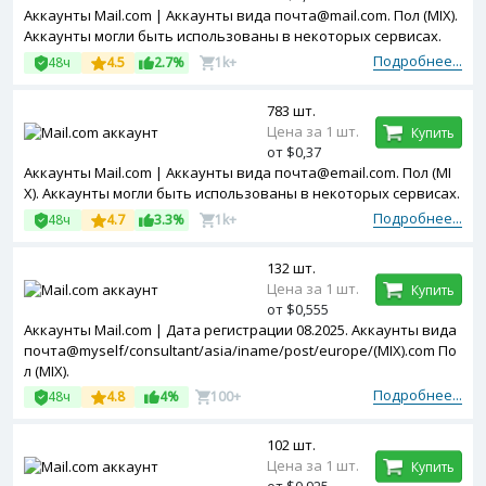
Аккаунты Mail.com | Аккаунты вида почта@mail.com. Пол (MIX).
Аккаунты могли быть использованы в некоторых сервисах.
Подробнее...
48ч
4.5
2.7%
1k+
783 шт.
Цена за 1 шт.
Купить
от $0,37
Аккаунты Mail.com | Аккаунты вида почта@email.com. Пол (MI
X). Аккаунты могли быть использованы в некоторых сервисах.
Подробнее...
48ч
4.7
3.3%
1k+
132 шт.
Цена за 1 шт.
Купить
от $0,555
Аккаунты Mail.com | Дата регистрации 08.2025. Аккаунты вида
почта@myself/consultant/asia/iname/post/europe/(MIX).com По
л (MIX).
Подробнее...
48ч
4.8
4%
100+
102 шт.
Цена за 1 шт.
Купить