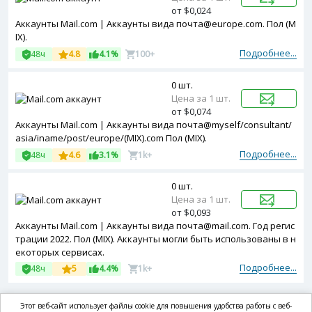
от $0,024
Аккаунты Mail.com | Аккаунты вида почта@europe.com. Пол (M
IX).
Подробнее...
48ч
4.8
4.1%
100+
0 шт.
Цена за 1 шт.
от $0,074
Аккаунты Mail.com | Аккаунты вида почта@myself/consultant/
asia/iname/post/europe/(MIX).com Пол (MIX).
Подробнее...
48ч
4.6
3.1%
1k+
0 шт.
Цена за 1 шт.
от $0,093
Аккаунты Mail.com | Аккаунты вида почта@mail.com. Год регис
трации 2022. Пол (MIX). Аккаунты могли быть использованы в н
екоторых сервисах.
Подробнее...
48ч
5
4.4%
1k+
Этот веб-сайт использует файлы cookie для повышения удобства работы с веб-