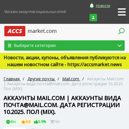
Новости
Магазин аккаунтов социальных сетей
Войти
Выберите категорию
Новости, акции, купоны, объявления публикуются на
нашем новостном сайте - https://accsmarket.news
Главная
/
Другие почты
/
Mail.com
/
Аккаунты Mail.com
| Аккаунты вида почта@mail.com. Дата регистрации 10.2025.
Пол (MIX).
АККАУНТЫ MAIL.COM | АККАУНТЫ ВИДА
ПОЧТА@MAIL.COM. ДАТА РЕГИСТРАЦИИ
10.2025. ПОЛ (MIX).
48ч
4.6
3.9%
1k+