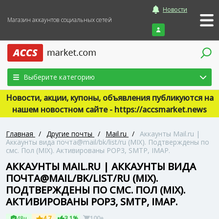
Новости
Магазин аккаунтов социальных сетей
Войти
Выберите категорию
Новости, акции, купоны, объявления публикуются на
нашем новостном сайте - https://accsmarket.news
Главная
/
Другие почты
/
Mail.ru
/
Аккаунты Mail.ru |
Аккаунты вида почта@mail/bk/list/ru (MIX). Подтверждены по
смс. Пол (MIX). Активированы POP3, SMTP, IMAP.
АККАУНТЫ MAIL.RU | АККАУНТЫ ВИДА
ПОЧТА@MAIL/BK/LIST/RU (MIX).
ПОДТВЕРЖДЕНЫ ПО СМС. ПОЛ (MIX).
АКТИВИРОВАНЫ POP3, SMTP, IMAP.
48ч
4.7
3.1%
100+