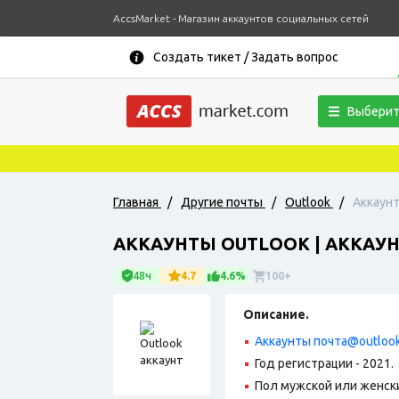
AccsMarket - Магазин аккаунтов социальных сетей
Создать тикет / Задать вопрос
Выберит
Главная
/
Другие почты
/
Outlook
/
Аккаунт
АККАУНТЫ OUTLOOK | АККАУН
48ч
4.7
4.6%
100+
Описание.
Аккаунты почта@outloo
Год регистрации - 2021.
Пол мужской или женск