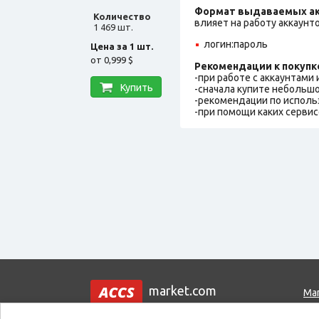
Формат выдаваемых ак
Количество
влияет на работу аккаунт
1 469 шт.
логин:пароль
Цена за 1 шт.
от
0,999 $
Рекомендации к покупк
-при работе с аккаунтами
Купить
-сначала купите небольшо
-рекомендации по исполь
-при помощи каких сервис
market.com
Ма