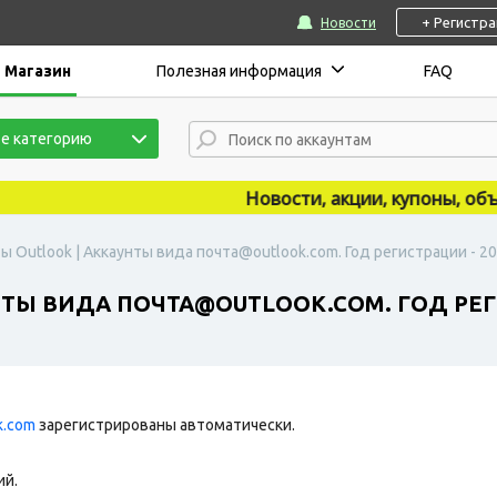
+ Регистр
Новости
Магазин
Полезная информация
FAQ
е категорию
Новости, акции, купоны, объявл
ы Outlook | Аккаунты вида почта@outlook.com. Год регистрации - 202
ТЫ ВИДА ПОЧТА@OUTLOOK.COM. ГОД РЕГИС
k.com
зарегистрированы автоматически.
ий.