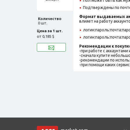
Пол может быть как муж
Подтверждены по почте@
Формат выдаваемых ак
Количество
влияет на работу аккаунт
0 шт.
логин:пароль:почта:пар
Цена за 1 шт.
от
0,185 $
логин:пароль:почта:пар
Рекомендации к покупк
-при работе с аккаунтами
-сначала купите небольшо
-рекомендации по исполь
-при помощи каких сервис