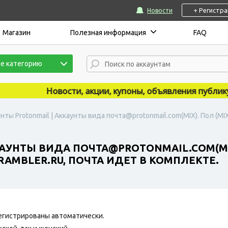
+ Регистр
Новости
Магазин
Полезная информация
FAQ
е категорию
Новости, акции, купоны, объявления публикуютс
нты Protonmail | Аккаунты вида почта@protonmail.com(MIX). Пол (M
АУНТЫ ВИДА ПОЧТА@PROTONMAIL.COM(MIX)
MBLER.RU, ПОЧТА ИДЕТ В КОМПЛЕКТЕ.
егистрированы автоматически.