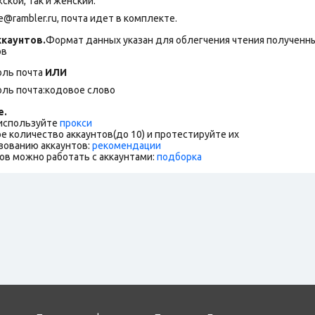
ской, так и женский.
rambler.ru, почта идет в комплекте.
каунтов.
Формат данных указан для облегчения чтения полученны
ов
оль почта
ИЛИ
оль почта:кодовое слово
е.
 используйте
прокси
е количество аккаунтов(до 10) и протестируйте их
зованию аккаунтов:
рекомендации
ов можно работать с аккаунтами:
подборка