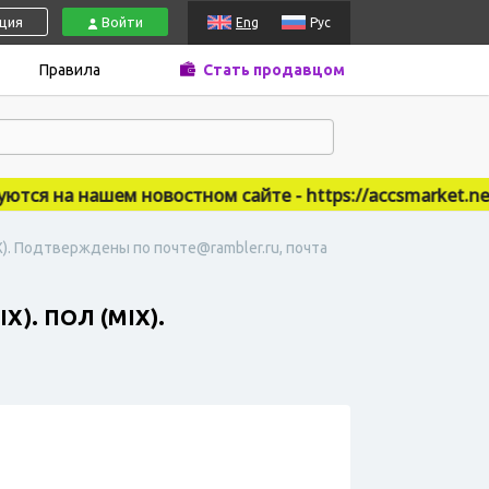
ация
Войти
Eng
Рус
Правила
Стать продавцом
я на нашем новостном сайте - https://accsmarket.news
IX). Подтверждены по почте@rambler.ru, почта
. ПОЛ (MIX).