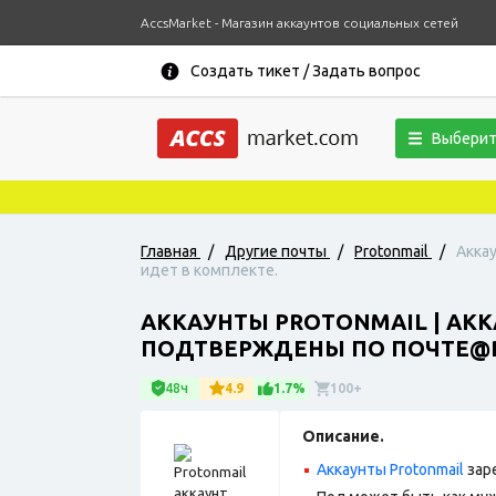
AccsMarket - Магазин аккаунтов социальных сетей
Создать тикет / Задать вопрос
Выберит
Главная
/
Другие почты
/
Protonmail
/
Аккау
идет в комплекте.
АККАУНТЫ PROTONMAIL | АКК
ПОДТВЕРЖДЕНЫ ПО ПОЧТЕ@RA
48ч
4.9
1.7%
100+
Описание.
Аккаунты Protonmail
зар