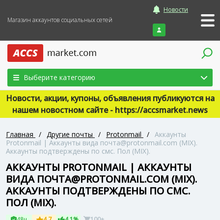
Новости
Магазин аккаунтов социальных сетей
Войти
Выберите категорию
Новости, акции, купоны, объявления публикуются на
нашем новостном сайте - https://accsmarket.news
Главная
/
Другие почты
/
Protonmail
/
Аккаунты
Protonmail | Аккаунты вида почта@protonmail.com (MIX).
Аккаунты подтверждены по смс. Пол (MIX).
АККАУНТЫ PROTONMAIL | АККАУНТЫ
ВИДА ПОЧТА@PROTONMAIL.COM (MIX).
АККАУНТЫ ПОДТВЕРЖДЕНЫ ПО СМС.
ПОЛ (MIX).
48ч
4.7
4.1%
100+