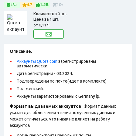
48ч
4.7
1.4%
10+
Количество
0 шт.
Цена за 1 шт.
от
6,11 $
Описание.
Аккаунты Quora.com
зарегистрированы
автоматически.
Дата регистрации - 03.2024.
Подтверждены по почте(идет в комплекте).
Пол женский.
Аккаунты зарегистрированы с Germany ip.
Формат выдаваемых аккаунтов.
Формат данных
указан для облегчения чтения полученных данных и
может отличаться, что никак не влияет на работу
аккаунтов
логин:пароль:почта:пароль от почты