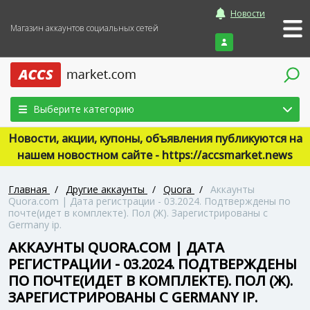
Новости
Магазин аккаунтов социальных сетей
Войти
Выберите категорию
Новости, акции, купоны, объявления публикуются на
нашем новостном сайте - https://accsmarket.news
Главная
/
Другие аккаунты
/
Quora
/
Аккаунты
Quora.com | Дата регистрации - 03.2024. Подтверждены по
почте(идет в комплекте). Пол (Ж). Зарегистрированы с
Germany ip.
АККАУНТЫ QUORA.COM | ДАТА
РЕГИСТРАЦИИ - 03.2024. ПОДТВЕРЖДЕНЫ
ПО ПОЧТЕ(ИДЕТ В КОМПЛЕКТЕ). ПОЛ (Ж).
ЗАРЕГИСТРИРОВАНЫ С GERMANY IP.