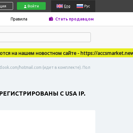
ация
Войти
Eng
Рус
Правила
Стать продавцом
 на нашем новостном сайте - https://accsmarket.news
ook.com/hotmail.com (идет в комплекте). Пол
РЕГИСТРИРОВАНЫ С USA IP.