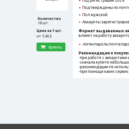
Год регистрации 2024.
Подтверждены по почте@
Пол мужской.
Количество
Аккаунты зарегистрирова
18 шт.
Цена за 1 шт.
Формат выдаваемых ак
влияет на работу аккаунт
от
7,40 $
логин:пароль:почта:пар
Купить
Рекомендации к покупк
-при работе с аккаунтами
-сначала купите небольшо
-рекомендации по исполь
-при помощи каких сервис