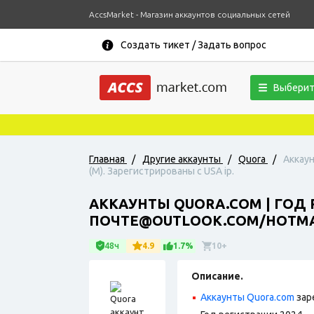
AccsMarket - Магазин аккаунтов социальных сетей
Создать тикет / Задать вопрос
Выберит
Главная
/
Другие аккаунты
/
Quora
/
Аккаун
(М). Зарегистрированы с USA ip.
АККАУНТЫ QUORA.COM | ГОД
ПОЧТЕ@OUTLOOK.COM/HOTMAIL
48ч
4.9
1.7%
10+
Описание.
Аккаунты Quora.com
зар