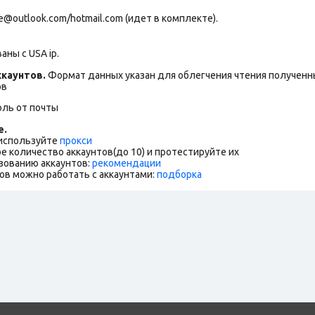
outlook.com/hotmail.com (идет в комплекте).
ны с USA ip.
каунтов.
Формат данных указан для облегчения чтения полученны
ов
оль от почты
е.
 используйте
прокси
е количество аккаунтов(до 10) и протестируйте их
зованию аккаунтов:
рекомендации
ов можно работать с аккаунтами:
подборка