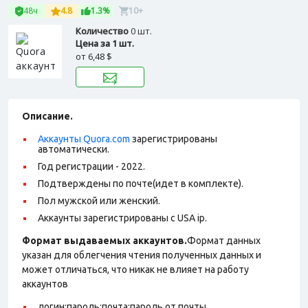
48ч
4.8
1.3%
10+
Количество
0 шт.
Цена за 1 шт.
от
6,48 $
Описание.
Аккаунты Quora.com
зарегистрированы
автоматически.
Год регистрации - 2022.
Подтверждены по почте(идет в комплекте).
Пол мужской или женский.
Аккаунты зарегистрированы с USA ip.
Формат выдаваемых аккаунтов.
Формат данных
указан для облегчения чтения полученных данных и
может отличаться, что никак не влияет на работу
аккаунтов
логин:пароль:почта:пароль от почты