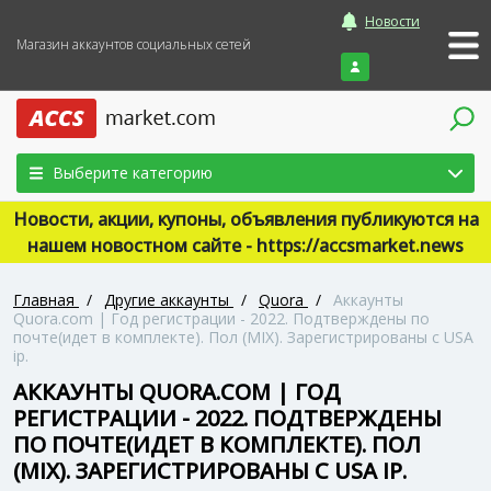
Новости
Магазин аккаунтов социальных сетей
Войти
Выберите категорию
Новости, акции, купоны, объявления публикуются на
нашем новостном сайте - https://accsmarket.news
Главная
/
Другие аккаунты
/
Quora
/
Аккаунты
Quora.com | Год регистрации - 2022. Подтверждены по
почте(идет в комплекте). Пол (MIX). Зарегистрированы с USA
ip.
АККАУНТЫ QUORA.COM | ГОД
РЕГИСТРАЦИИ - 2022. ПОДТВЕРЖДЕНЫ
ПО ПОЧТЕ(ИДЕТ В КОМПЛЕКТЕ). ПОЛ
(MIX). ЗАРЕГИСТРИРОВАНЫ С USA IP.