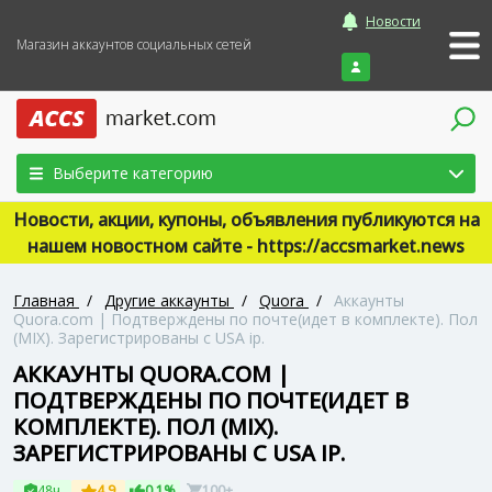
Новости
Магазин аккаунтов социальных сетей
Войти
Выберите категорию
Новости, акции, купоны, объявления публикуются на
нашем новостном сайте - https://accsmarket.news
Главная
/
Другие аккаунты
/
Quora
/
Аккаунты
Quora.com | Подтверждены по почте(идет в комплекте). Пол
(MIX). Зарегистрированы с USA ip.
АККАУНТЫ QUORA.COM |
ПОДТВЕРЖДЕНЫ ПО ПОЧТЕ(ИДЕТ В
КОМПЛЕКТЕ). ПОЛ (MIX).
ЗАРЕГИСТРИРОВАНЫ С USA IP.
48ч
4.9
0.1%
100+