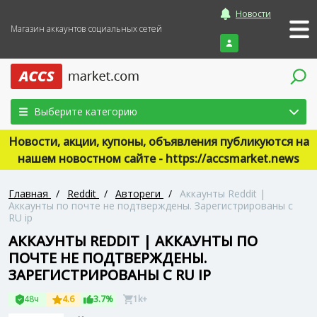
Новости
Магазин аккаунтов социальных сетей
Войти
Выберите категорию
Новости, акции, купоны, объявления публикуются на
нашем новостном сайте - https://accsmarket.news
Главная
/
Reddit
/
Автореги
/
Аккаунты Reddit |
Аккаунты по почте не подтверждены. Зарегистрированы с
RU ip
АККАУНТЫ REDDIT | АККАУНТЫ ПО
ПОЧТЕ НЕ ПОДТВЕРЖДЕНЫ.
ЗАРЕГИСТРИРОВАНЫ С RU IP
48ч
4.6
3.7%
1k+