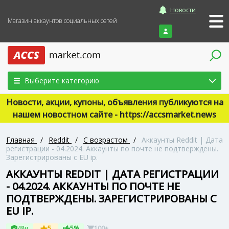
Новости
Магазин аккаунтов социальных сетей
Войти
Выберите категорию
Новости, акции, купоны, объявления публикуются на
нашем новостном сайте - https://accsmarket.news
Главная
/
Reddit
/
С возрастом
/
Аккаунты Reddit | Дата
регистрации - 04.2024. Аккаунты по почте не подтверждены.
Зарегистрированы с EU ip.
АККАУНТЫ REDDIT | ДАТА РЕГИСТРАЦИИ
- 04.2024. АККАУНТЫ ПО ПОЧТЕ НЕ
ПОДТВЕРЖДЕНЫ. ЗАРЕГИСТРИРОВАНЫ С
EU IP.
48ч
5
5%
100+