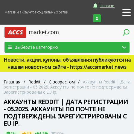
Новости
Магазин аккаунтов социальных сетей
Войти
Выберите категорию
Новости, акции, купоны, объявления публикуются на
нашем новостном сайте - https://accsmarket.news
Главная
/
Reddit
/
С возрастом
/
Аккаунты Reddit | Дата
регистрации - 05.2025. Аккаунты по почте не подтверждены.
Зарегистрированы с EU ip.
АККАУНТЫ REDDIT | ДАТА РЕГИСТРАЦИИ
- 05.2025. АККАУНТЫ ПО ПОЧТЕ НЕ
ПОДТВЕРЖДЕНЫ. ЗАРЕГИСТРИРОВАНЫ С
EU IP.
48ч
4.8
1.5%
100+