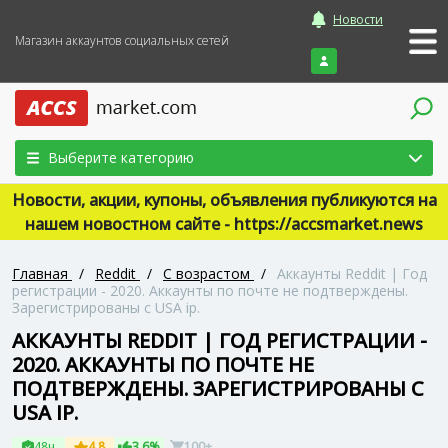
Новости
Магазин аккаунтов социальных сетей
Войти
Выберите категорию
Новости, акции, купоны, объявления публикуются на
нашем новостном сайте - https://accsmarket.news
Главная
/
Reddit
/
С возрастом
/
Аккаунты Reddit | Год
регистрации - 2020. Аккаунты по почте не подтверждены.
Зарегистрированы с USA ip.
АККАУНТЫ REDDIT | ГОД РЕГИСТРАЦИИ -
2020. АККАУНТЫ ПО ПОЧТЕ НЕ
ПОДТВЕРЖДЕНЫ. ЗАРЕГИСТРИРОВАНЫ С
USA IP.
48ч
4.8
3.6%
100+