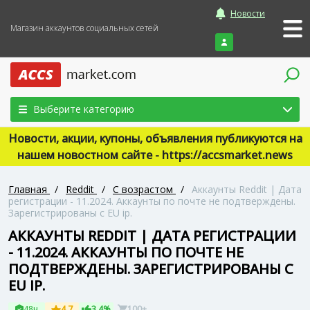
Новости
Магазин аккаунтов социальных сетей
Войти
Выберите категорию
Новости, акции, купоны, объявления публикуются на
нашем новостном сайте - https://accsmarket.news
Главная
/
Reddit
/
С возрастом
/
Аккаунты Reddit | Дата
регистрации - 11.2024. Аккаунты по почте не подтверждены.
Зарегистрированы с EU ip.
АККАУНТЫ REDDIT | ДАТА РЕГИСТРАЦИИ
- 11.2024. АККАУНТЫ ПО ПОЧТЕ НЕ
ПОДТВЕРЖДЕНЫ. ЗАРЕГИСТРИРОВАНЫ С
EU IP.
48ч
4.7
3.4%
100+