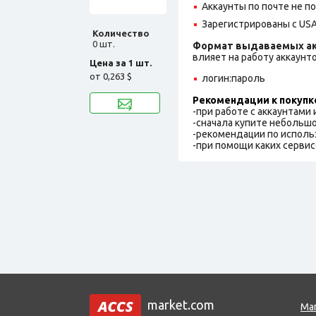
Аккаунты по почте не 
Зарегистрированы с USA 
Количество
0 шт.
Формат выдаваемых ак
влияет на работу аккаунт
Цена за 1 шт.
от
0,263 $
логин:пароль
Рекомендации к покупк
-при работе с аккаунтами
-сначала купите небольшо
-рекомендации по исполь
-при помощи каких сервис
market.com
Ма