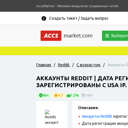
AccsMarket - Магазин аккаунтов социальных сетей
Создать тикет / Задать вопрос
Выберит
Главная
/
Reddit
/
С возрастом
/
Аккаунты R
АККАУНТЫ REDDIT | ДАТА РЕГ
ЗАРЕГИСТРИРОВАНЫ С USA IP.
48ч
4.7
1.2%
100+
Описание.
Аккаунты Reddit
зарегис
Дата регистрации аккаун