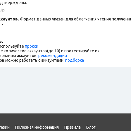
подтверждены.
ip.
каунтов.
Формат данных указан для облегчения чтения полученны
ов
е.
 используйте
прокси
е количество аккаунтов(до 10) и протестируйте их
зованию аккаунтов:
рекомендации
ов можно работать с аккаунтами:
подборка
газин
Полезная информация
Правила
Блог