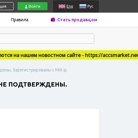
ация
Войти
Eng
Рус
Правила
Стать продавцом
я на нашем новостном сайте - https://accsmarket.news
дены. Зарегистрированы с MIX ip.
Е НЕ ПОДТВЕРЖДЕНЫ.