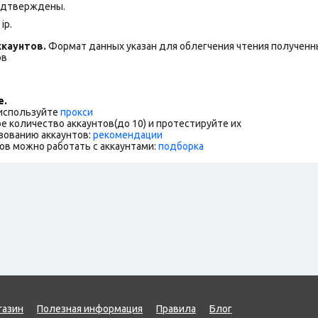
подтверждены.
ip.
каунтов.
Формат данных указан для облегчения чтения полученны
ов
е.
 используйте
прокси
е количество аккаунтов(до 10) и протестируйте их
зованию аккаунтов:
рекомендации
ов можно работать с аккаунтами:
подборка
газин
Полезная информация
Правила
Блог