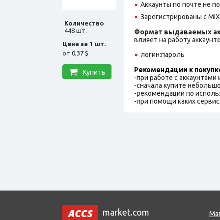
Аккаунты по почте не 
Зарегистрированы с MIX 
Количество
448 шт.
Формат выдаваемых ак
влияет на работу аккаунт
Цена за 1 шт.
от
0,37 $
логин:пароль
Рекомендации к покупк
Купить
-при работе с аккаунтами
-сначала купите небольшо
-рекомендации по исполь
-при помощи каких сервис
market.com
Ма