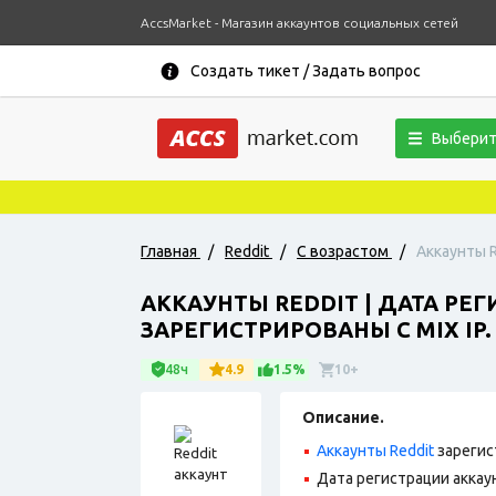
AccsMarket - Магазин аккаунтов социальных сетей
Создать тикет / Задать вопрос
Выберит
Главная
/
Reddit
/
С возрастом
/
Аккаунты R
АККАУНТЫ REDDIT | ДАТА РЕГ
ЗАРЕГИСТРИРОВАНЫ С MIX IP.
48ч
4.9
1.5%
10+
Описание.
Аккаунты Reddit
зарегис
Дата регистрации аккаун