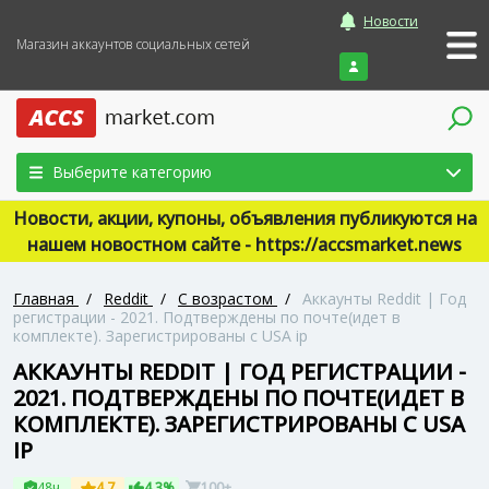
Новости
Магазин аккаунтов социальных сетей
Войти
Выберите категорию
Новости, акции, купоны, объявления публикуются на
нашем новостном сайте - https://accsmarket.news
Главная
/
Reddit
/
С возрастом
/
Аккаунты Reddit | Год
регистрации - 2021. Подтверждены по почте(идет в
комплекте). Зарегистрированы с USA ip
АККАУНТЫ REDDIT | ГОД РЕГИСТРАЦИИ -
2021. ПОДТВЕРЖДЕНЫ ПО ПОЧТЕ(ИДЕТ В
КОМПЛЕКТЕ). ЗАРЕГИСТРИРОВАНЫ С USA
IP
48ч
4.7
4.3%
100+